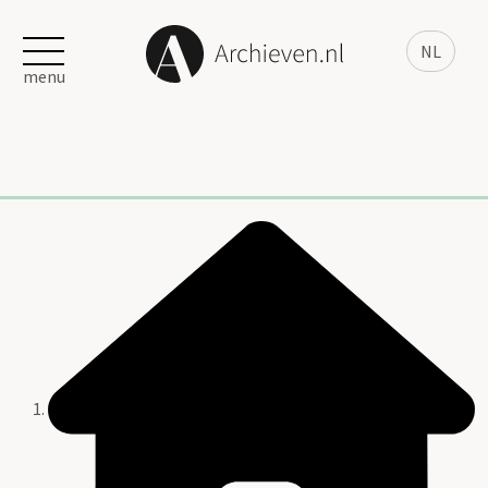
NL
menu