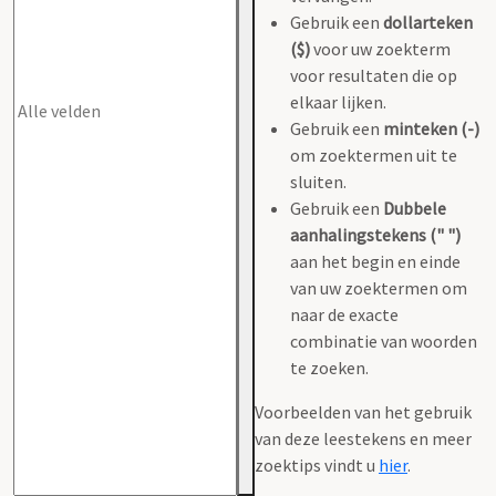
Gebruik een
dollarteken
($)
voor uw zoekterm
voor resultaten die op
elkaar lijken.
Gebruik een
minteken (-)
om zoektermen uit te
sluiten.
Gebruik een
Dubbele
aanhalingstekens (" ")
aan het begin en einde
van uw zoektermen om
naar de exacte
combinatie van woorden
te zoeken.
Voorbeelden van het gebruik
van deze leestekens en meer
zoektips vindt u
hier
.