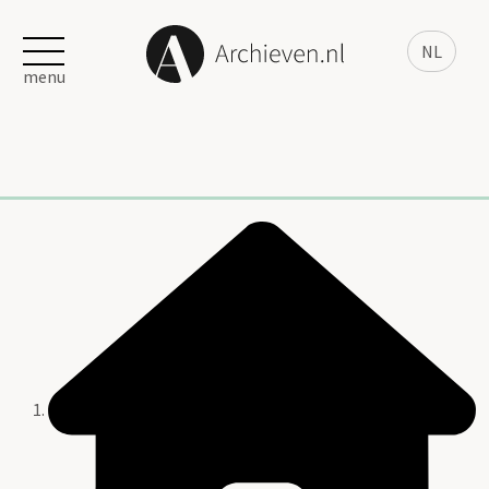
NL
menu