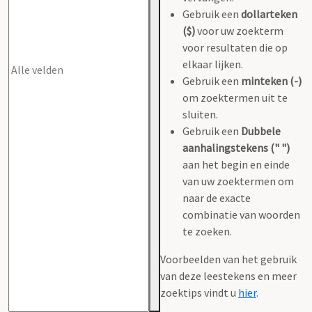
Gebruik een
dollarteken
($)
voor uw zoekterm
voor resultaten die op
elkaar lijken.
Gebruik een
minteken (-)
om zoektermen uit te
sluiten.
Gebruik een
Dubbele
aanhalingstekens (" ")
aan het begin en einde
van uw zoektermen om
naar de exacte
combinatie van woorden
te zoeken.
Voorbeelden van het gebruik
van deze leestekens en meer
zoektips vindt u
hier
.