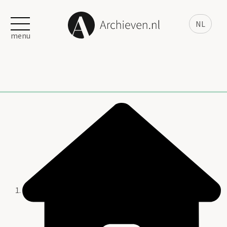
NL
menu