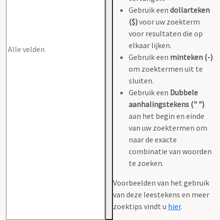
Gebruik een
dollarteken
($)
voor uw zoekterm
voor resultaten die op
elkaar lijken.
Gebruik een
minteken (-)
om zoektermen uit te
sluiten.
Gebruik een
Dubbele
aanhalingstekens (" ")
aan het begin en einde
van uw zoektermen om
naar de exacte
combinatie van woorden
te zoeken.
Voorbeelden van het gebruik
van deze leestekens en meer
zoektips vindt u
hier
.