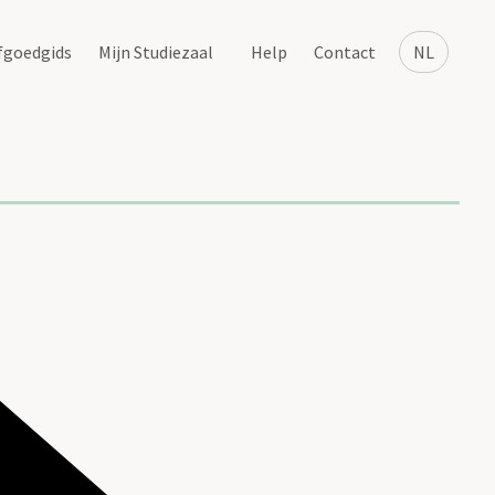
fgoedgids
Mijn Studiezaal
Help
Contact
NL