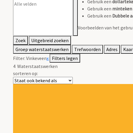
Gebruik een
dollarteke
Gebruik een
minteken 
Gebruik een
Dubbele a
Voorbeelden van het gebrui
Zoek
Uitgebreid zoeken
Groep waterstaatswerken
Trefwoorden
Adres
Kaar
Filter:
Vinkeveen
x
Filters legen
4
Waterstaatswerken
sorteren op: