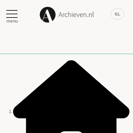
NL
menu