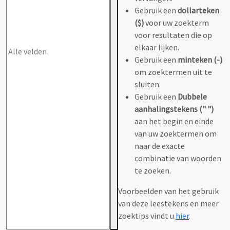
Gebruik een
dollarteken
($)
voor uw zoekterm
voor resultaten die op
elkaar lijken.
Gebruik een
minteken (-)
om zoektermen uit te
sluiten.
Gebruik een
Dubbele
aanhalingstekens (" ")
aan het begin en einde
van uw zoektermen om
naar de exacte
combinatie van woorden
te zoeken.
Voorbeelden van het gebruik
van deze leestekens en meer
zoektips vindt u
hier
.