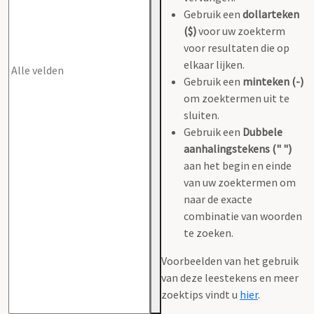
Gebruik een
dollarteken
($)
voor uw zoekterm
voor resultaten die op
elkaar lijken.
Gebruik een
minteken (-)
om zoektermen uit te
sluiten.
Gebruik een
Dubbele
aanhalingstekens (" ")
aan het begin en einde
van uw zoektermen om
naar de exacte
combinatie van woorden
te zoeken.
Voorbeelden van het gebruik
van deze leestekens en meer
zoektips vindt u
hier
.