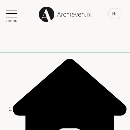
NL
menu