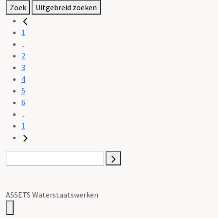
Zoek
Uitgebreid zoeken
1
...
2
3
4
5
6
...
1
ASSETS Waterstaatswerken