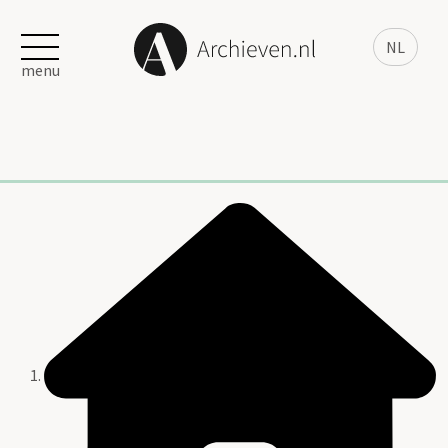
NL
menu