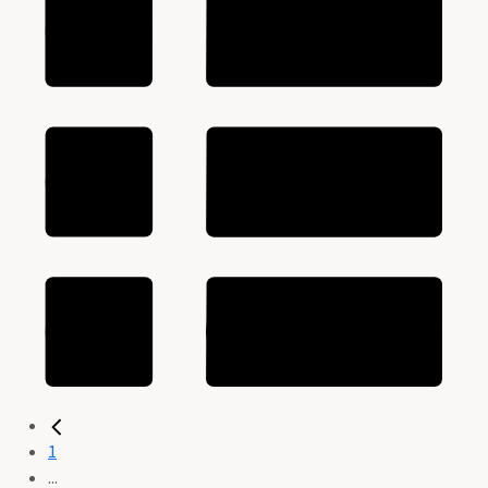
1
...