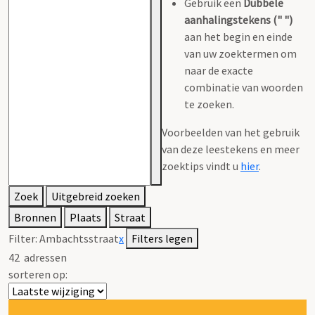
Gebruik een
Dubbele
aanhalingstekens (" ")
aan het begin en einde
van uw zoektermen om
naar de exacte
combinatie van woorden
te zoeken.
Voorbeelden van het gebruik
van deze leestekens en meer
zoektips vindt u
hier
.
Zoek
Uitgebreid zoeken
Bronnen
Plaats
Straat
Filter:
Ambachtsstraat
x
Filters legen
42
adressen
sorteren op: