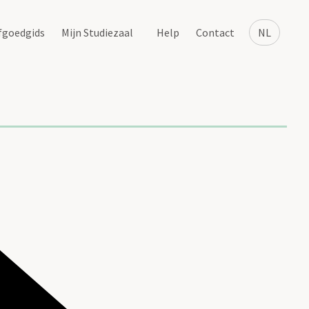
fgoedgids
Mijn Studiezaal
Help
Contact
NL