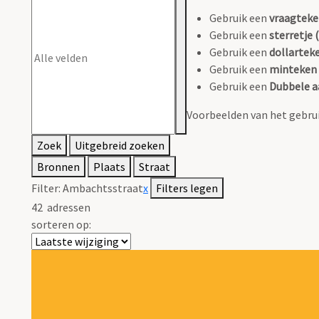
Gebruik een
vraagteke
Gebruik een
sterretje (
Gebruik een
dollarteke
Gebruik een
minteken 
Gebruik een
Dubbele a
Voorbeelden van het gebrui
Zoek
Uitgebreid zoeken
Bronnen
Plaats
Straat
Filter:
Ambachtsstraat
x
Filters legen
42
adressen
sorteren op: