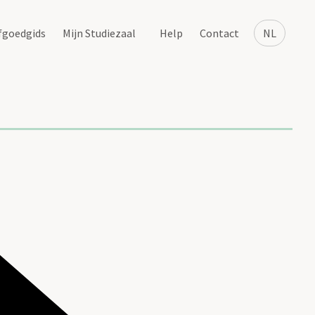
fgoedgids
Mijn Studiezaal
Help
Contact
NL