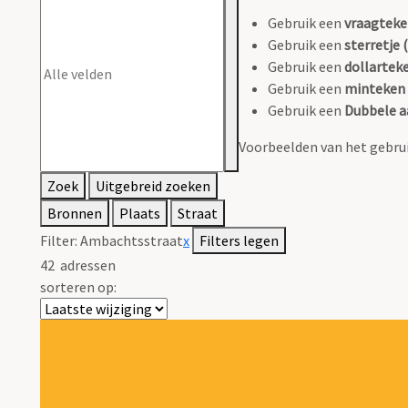
Gebruik een
vraagteke
Gebruik een
sterretje (
Gebruik een
dollarteke
Gebruik een
minteken 
Gebruik een
Dubbele a
Voorbeelden van het gebrui
Zoek
Uitgebreid zoeken
Bronnen
Plaats
Straat
Filter:
Ambachtsstraat
x
Filters legen
42
adressen
sorteren op: