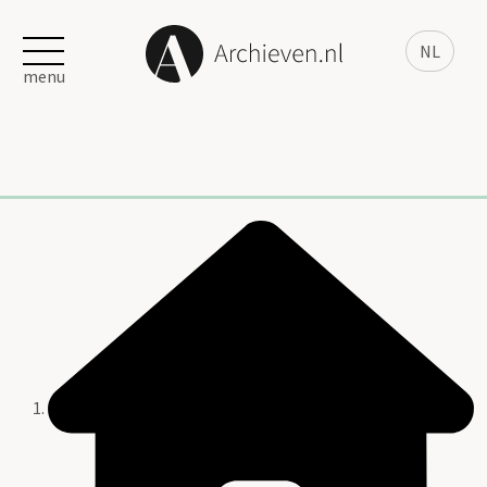
NL
menu