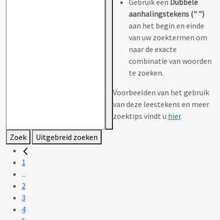
Gebruik een
Dubbele
aanhalingstekens (" ")
aan het begin en einde
van uw zoektermen om
naar de exacte
combinatie van woorden
te zoeken.
Voorbeelden van het gebruik
van deze leestekens en meer
zoektips vindt u
hier
.
Zoek
Uitgebreid zoeken
1
...
2
3
4