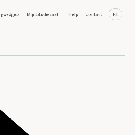
fgoedgids
Mijn Studiezaal
Help
Contact
NL