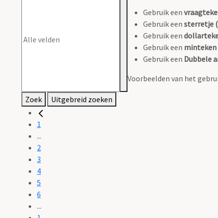
Gebruik een
vraagteke
Gebruik een
sterretje (
Gebruik een
dollarteke
Gebruik een
minteken 
Gebruik een
Dubbele a
Voorbeelden van het gebrui
Zoek
Uitgebreid zoeken
1
...
2
3
4
5
6
...
1