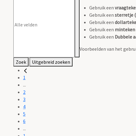
Gebruik een
vraagteke
Gebruik een
sterretje (
Gebruik een
dollarteke
Gebruik een
minteken 
Gebruik een
Dubbele a
Voorbeelden van het gebrui
Zoek
Uitgebreid zoeken
1
...
2
3
4
5
6
...
1