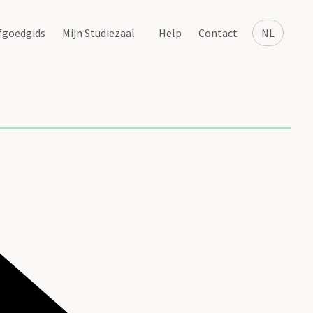
fgoedgids
Mijn Studiezaal
Help
Contact
NL