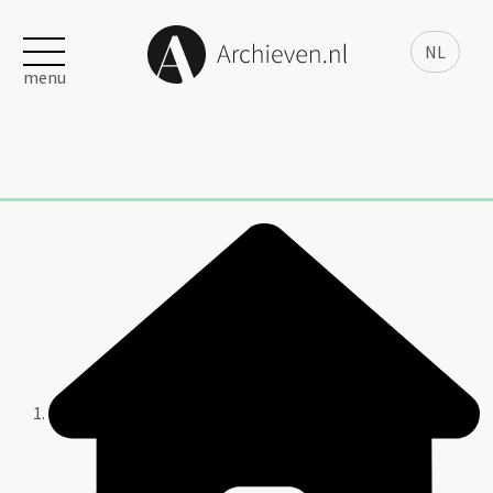
NL
menu