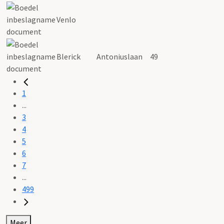
Venlo
Blerick
Antoniuslaan
49
1
...
3
4
5
6
7
...
499
Meer