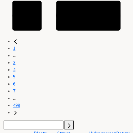
1
...
3
4
5
6
7
...
499