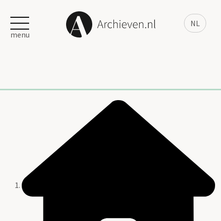
NL
menu