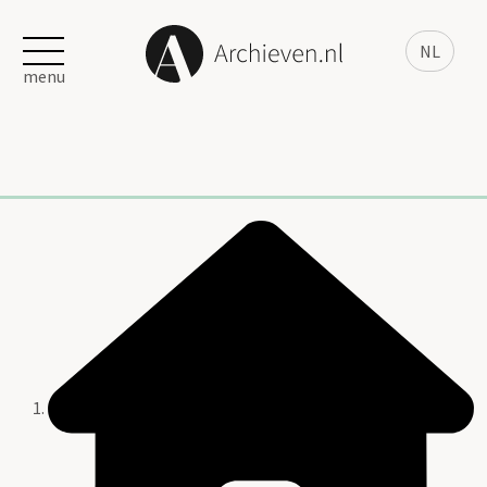
NL
menu