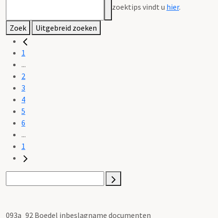
zoektips vindt u
hier
.
Zoek
Uitgebreid zoeken
1
...
2
3
4
5
6
...
1
093a_92 Boedel inbeslagname documenten