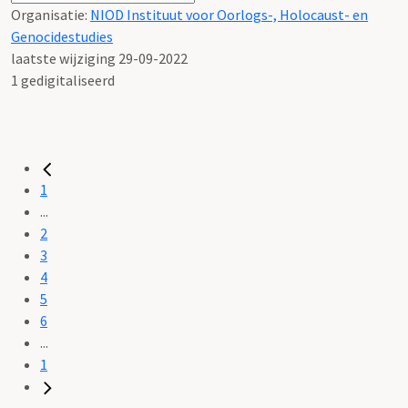
Organisatie:
NIOD Instituut voor Oorlogs-, Holocaust- en
Genocidestudies
laatste wijziging 29-09-2022
1 gedigitaliseerd
1
...
2
3
4
5
6
...
1