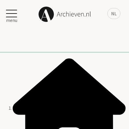
NL
menu