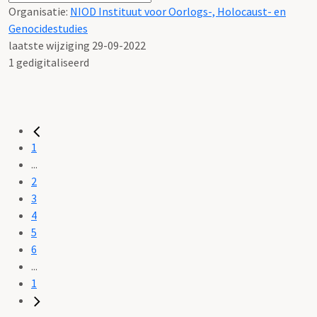
Organisatie:
NIOD Instituut voor Oorlogs-, Holocaust- en
Genocidestudies
laatste wijziging 29-09-2022
1 gedigitaliseerd
1
...
2
3
4
5
6
...
1