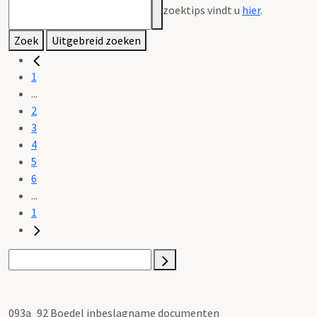
zoektips vindt u
hier
.
Zoek
Uitgebreid zoeken
1
...
2
3
4
5
6
...
1
093a_92 Boedel inbeslagname documenten