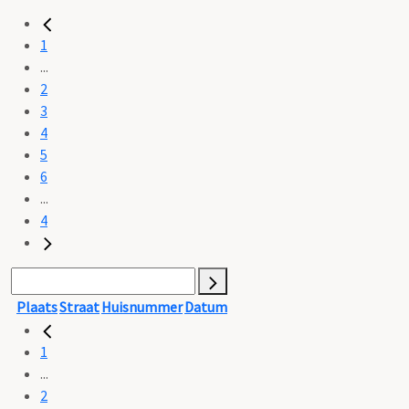
1
...
2
3
4
5
6
...
4
Plaats
Straat
Huisnummer
Datum
1
...
2