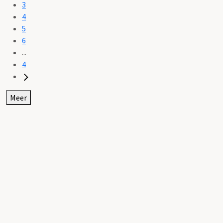
3
4
5
6
...
4
Meer