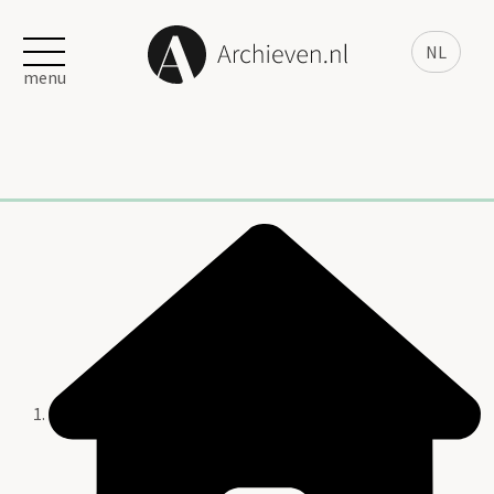
NL
menu