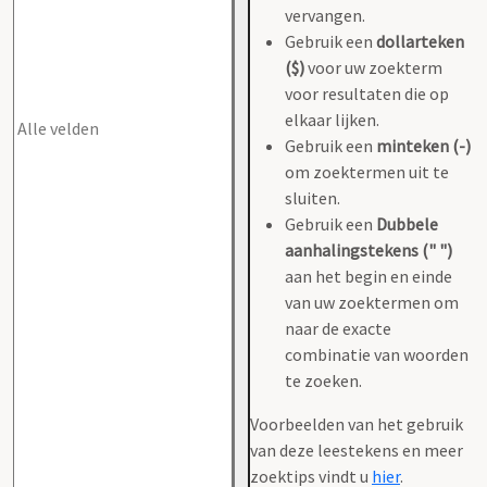
vervangen.
Gebruik een
dollarteken
($)
voor uw zoekterm
voor resultaten die op
elkaar lijken.
Gebruik een
minteken (-)
om zoektermen uit te
sluiten.
Gebruik een
Dubbele
aanhalingstekens (" ")
aan het begin en einde
van uw zoektermen om
naar de exacte
combinatie van woorden
te zoeken.
Voorbeelden van het gebruik
van deze leestekens en meer
zoektips vindt u
hier
.