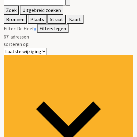
Zoek
Uitgebreid zoeken
Bronnen
Plaats
Straat
Kaart
Filter:
De Hoef
x
Filters legen
67
adressen
sorteren op: