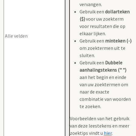
vervangen.
Gebruik een
dollarteken
($)
voor uw zoekterm
voor resultaten die op
elkaar lijken.
Gebruik een
minteken (-)
om zoektermen uit te
sluiten.
Gebruik een
Dubbele
aanhalingstekens (" ")
aan het begin en einde
van uw zoektermen om
naar de exacte
combinatie van woorden
te zoeken.
Voorbeelden van het gebruik
van deze leestekens en meer
zoektips vindt u
hier
.