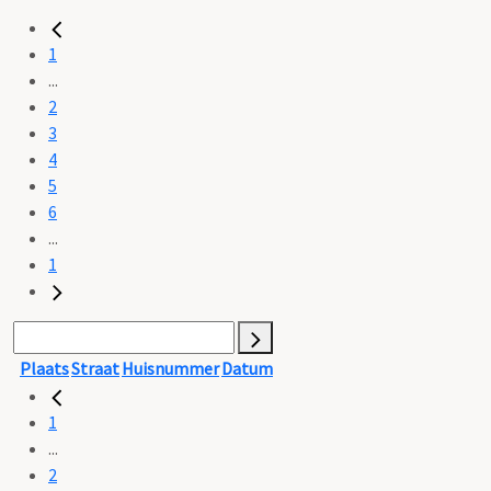
1
...
2
3
4
5
6
...
1
Plaats
Straat
Huisnummer
Datum
1
...
2