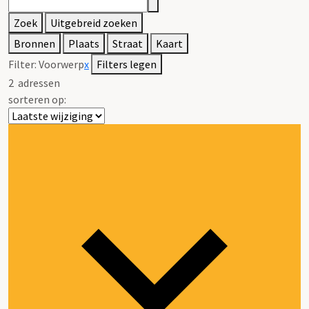
Zoek
Uitgebreid zoeken
Bronnen
Plaats
Straat
Kaart
Filter:
Voorwerp
x
Filters legen
2
adressen
sorteren op: