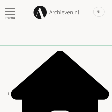
NL
menu