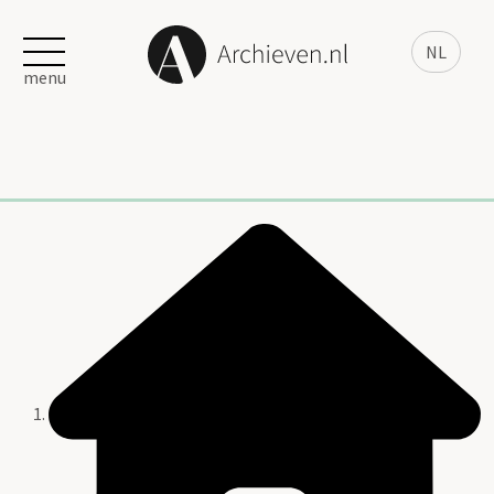
NL
menu