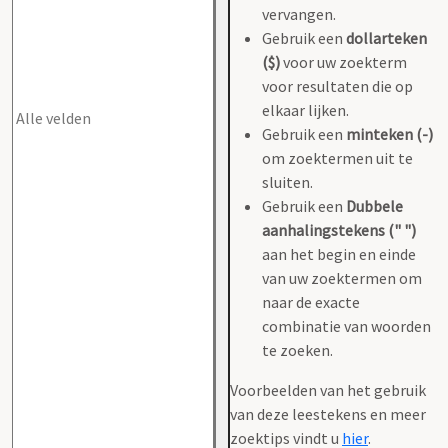
vervangen.
Gebruik een
dollarteken
($)
voor uw zoekterm
voor resultaten die op
elkaar lijken.
Gebruik een
minteken (-)
om zoektermen uit te
sluiten.
Gebruik een
Dubbele
aanhalingstekens (" ")
aan het begin en einde
van uw zoektermen om
naar de exacte
combinatie van woorden
te zoeken.
Voorbeelden van het gebruik
van deze leestekens en meer
zoektips vindt u
hier
.