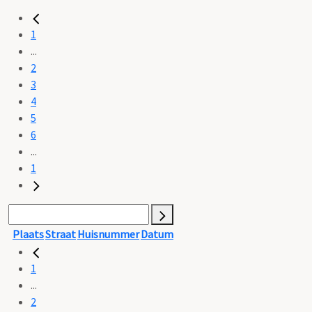
1
...
2
3
4
5
6
...
1
Plaats
Straat
Huisnummer
Datum
1
...
2