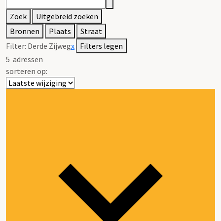
Zoek
Uitgebreid zoeken
Bronnen
Plaats
Straat
Filter:
Derde Zijweg
x
Filters legen
5
adressen
sorteren op: