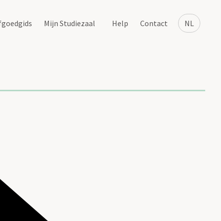
fgoedgids
Mijn Studiezaal
Help
Contact
NL