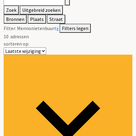
Zoek
Uitgebreid zoeken
Bronnen
Plaats
Straat
Filter:
Mennonietenbuurt
x
Filters legen
10
adressen
sorteren op: