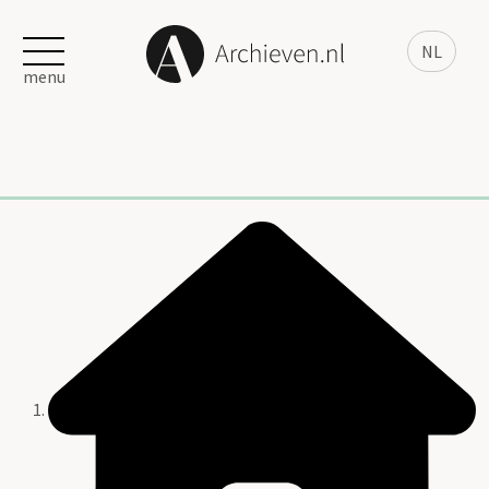
NL
menu