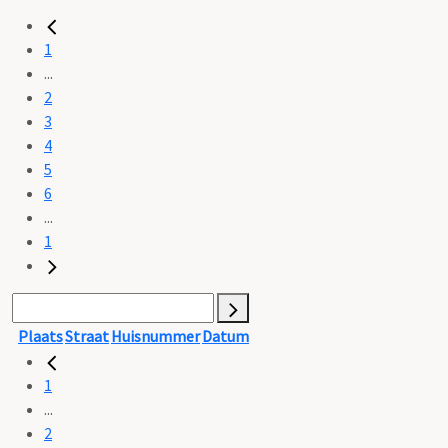
1
...
2
3
4
5
6
...
1
Plaats
Straat
Huisnummer
Datum
1
...
2