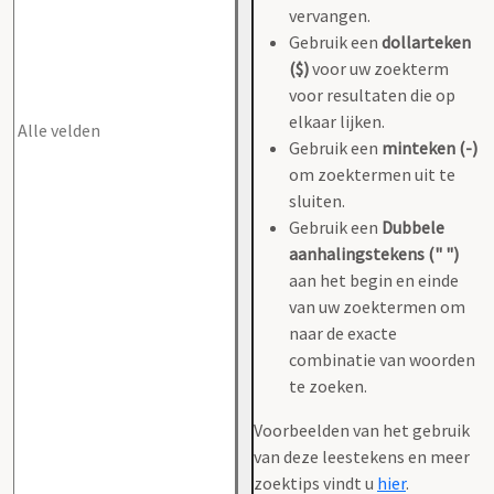
vervangen.
Gebruik een
dollarteken
($)
voor uw zoekterm
voor resultaten die op
elkaar lijken.
Gebruik een
minteken (-)
om zoektermen uit te
sluiten.
Gebruik een
Dubbele
aanhalingstekens (" ")
aan het begin en einde
van uw zoektermen om
naar de exacte
combinatie van woorden
te zoeken.
Voorbeelden van het gebruik
van deze leestekens en meer
zoektips vindt u
hier
.