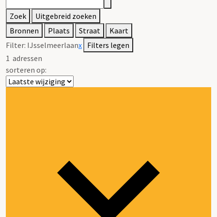
Zoek
Uitgebreid zoeken
Bronnen
Plaats
Straat
Kaart
Filter:
IJsselmeerlaan
x
Filters legen
1
adressen
sorteren op: