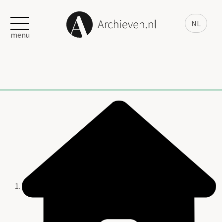
NL
menu