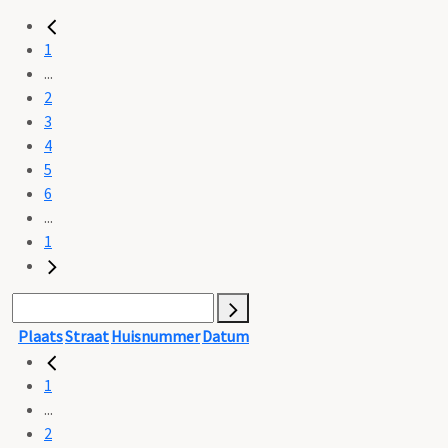
1
...
2
3
4
5
6
...
1
Plaats
Straat
Huisnummer
Datum
1
...
2