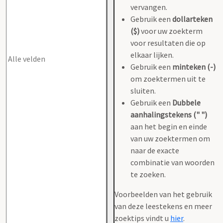
vervangen.
Gebruik een
dollarteken
($)
voor uw zoekterm
voor resultaten die op
elkaar lijken.
Gebruik een
minteken (-)
om zoektermen uit te
sluiten.
Gebruik een
Dubbele
aanhalingstekens (" ")
aan het begin en einde
van uw zoektermen om
naar de exacte
combinatie van woorden
te zoeken.
Voorbeelden van het gebruik
van deze leestekens en meer
zoektips vindt u
hier
.