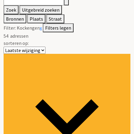
Zoek
Uitgebreid zoeken
Bronnen
Plaats
Straat
Filter:
Kockengen
x
Filters legen
54
adressen
sorteren op: