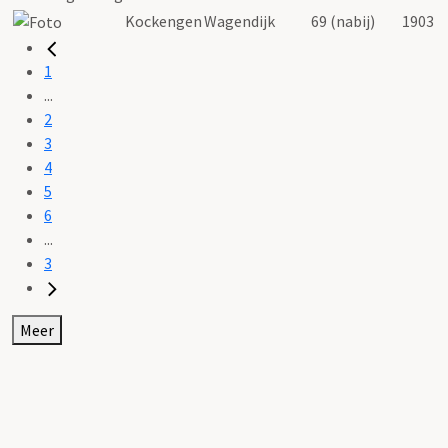
Kockengen
Wagendijk
69 (nabij)
1903
1
...
2
3
4
5
6
...
3
Meer