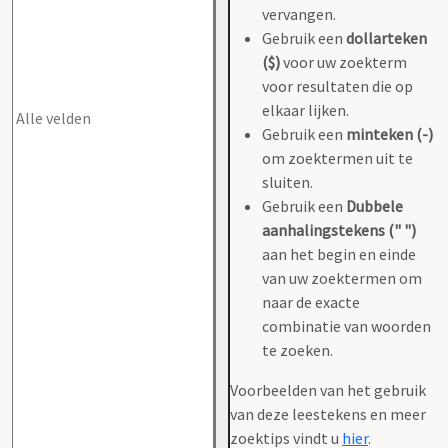
vervangen.
Gebruik een
dollarteken
($)
voor uw zoekterm
voor resultaten die op
elkaar lijken.
Gebruik een
minteken (-)
om zoektermen uit te
sluiten.
Gebruik een
Dubbele
aanhalingstekens (" ")
aan het begin en einde
van uw zoektermen om
naar de exacte
combinatie van woorden
te zoeken.
Voorbeelden van het gebruik
van deze leestekens en meer
zoektips vindt u
hier
.