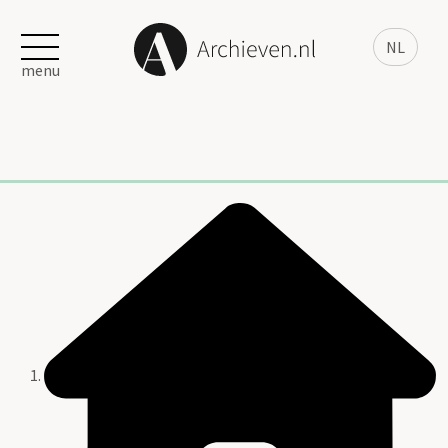
NL
menu