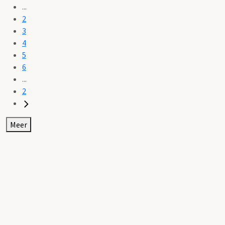
...
2
3
4
5
6
...
2
Meer