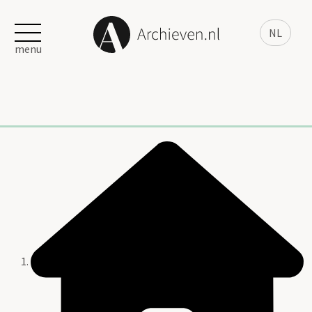
NL
menu