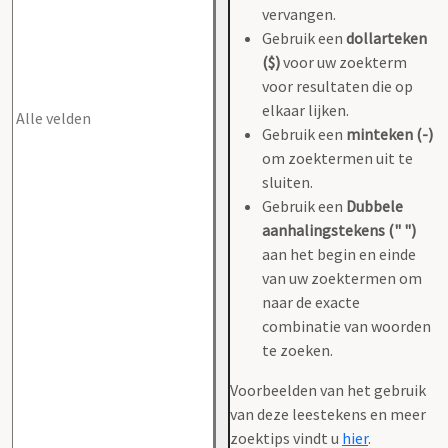
vervangen.
Gebruik een
dollarteken
($)
voor uw zoekterm
voor resultaten die op
elkaar lijken.
Gebruik een
minteken (-)
om zoektermen uit te
sluiten.
Gebruik een
Dubbele
aanhalingstekens (" ")
aan het begin en einde
van uw zoektermen om
naar de exacte
combinatie van woorden
te zoeken.
Voorbeelden van het gebruik
van deze leestekens en meer
zoektips vindt u
hier
.