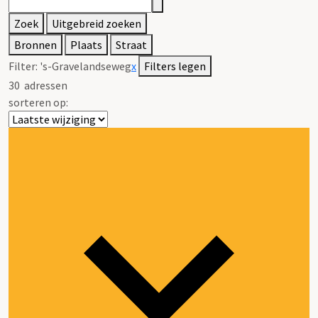
Zoek
Uitgebreid zoeken
Bronnen
Plaats
Straat
Filter:
's-Gravelandseweg
x
Filters legen
30
adressen
sorteren op: