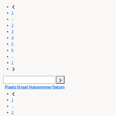
1
...
2
3
4
5
6
...
1
Plaats
Straat
Huisnummer
Datum
1
...
2