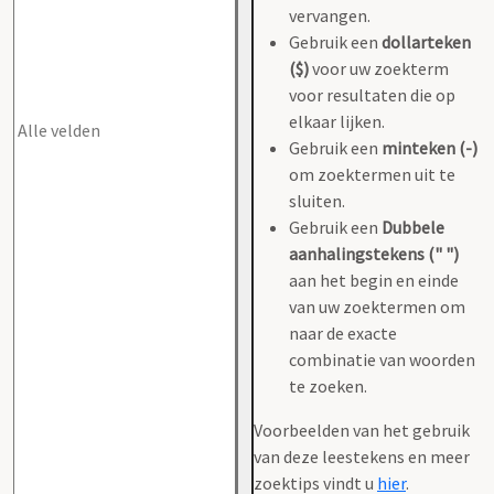
vervangen.
Gebruik een
dollarteken
($)
voor uw zoekterm
voor resultaten die op
elkaar lijken.
Gebruik een
minteken (-)
om zoektermen uit te
sluiten.
Gebruik een
Dubbele
aanhalingstekens (" ")
aan het begin en einde
van uw zoektermen om
naar de exacte
combinatie van woorden
te zoeken.
Voorbeelden van het gebruik
van deze leestekens en meer
zoektips vindt u
hier
.