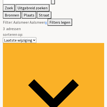
Zoek
Uitgebreid zoeken
Bronnen
Plaats
Straat
Filter:
Aalsmeer Aalsmeer
x
Filters legen
3
adressen
sorteren op: