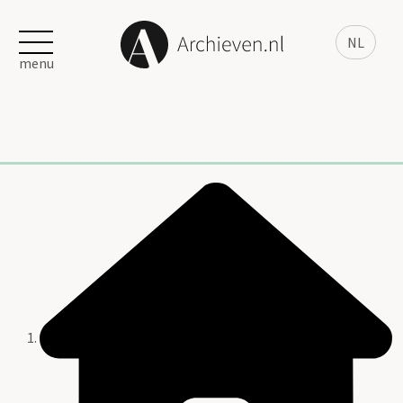
NL
menu