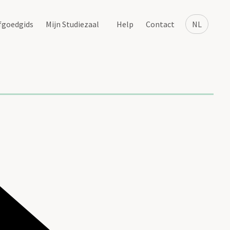
fgoedgids
Mijn Studiezaal
Help
Contact
NL