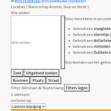
Mijn Studiezaal (inloggen)
Locaties ( Waterschap Amstel, Gooi en Vecht )
Alle velden
Door leestekens in uw zoeko
Gebruik een
vraagteke
Gebruik een
sterretje (
Gebruik een
dollarteke
Gebruik een
minteken 
Gebruik een
Dubbele a
Voorbeelden van het gebrui
Zoek
Uitgebreid zoeken
Bronnen
Plaats
Straat
Filter:
Admiraal de Ruyterlaan
x
Filters legen
1
adressen
sorteren op: