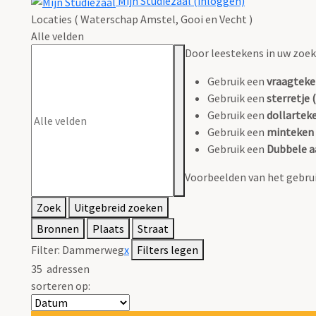
Mijn Studiezaal (inloggen)
Locaties ( Waterschap Amstel, Gooi en Vecht )
Alle velden
Door leestekens in uw zoeko
Gebruik een
vraagteke
Gebruik een
sterretje (
Gebruik een
dollarteke
Gebruik een
minteken 
Gebruik een
Dubbele a
Voorbeelden van het gebrui
Zoek
Uitgebreid zoeken
Bronnen
Plaats
Straat
Filter:
Dammerweg
x
Filters legen
35
adressen
sorteren op: