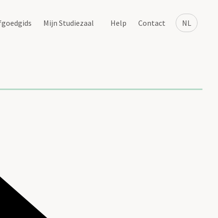
fgoedgids
Mijn Studiezaal
Help
Contact
NL