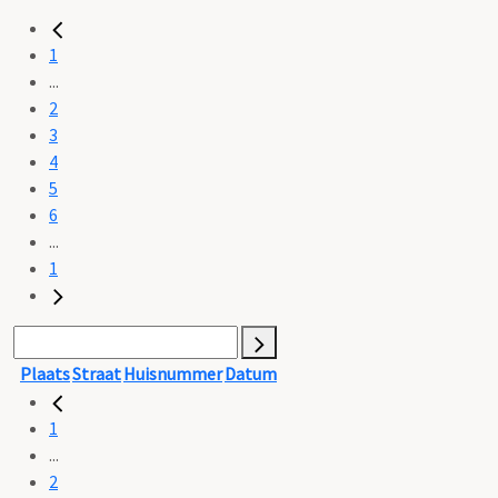
1
...
2
3
4
5
6
...
1
Plaats
Straat
Huisnummer
Datum
1
...
2