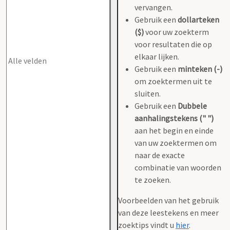
vervangen.
Gebruik een
dollarteken
($)
voor uw zoekterm
voor resultaten die op
elkaar lijken.
Gebruik een
minteken (-)
om zoektermen uit te
sluiten.
Gebruik een
Dubbele
aanhalingstekens (" ")
aan het begin en einde
van uw zoektermen om
naar de exacte
combinatie van woorden
te zoeken.
Voorbeelden van het gebruik
van deze leestekens en meer
zoektips vindt u
hier
.