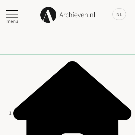
NL
menu