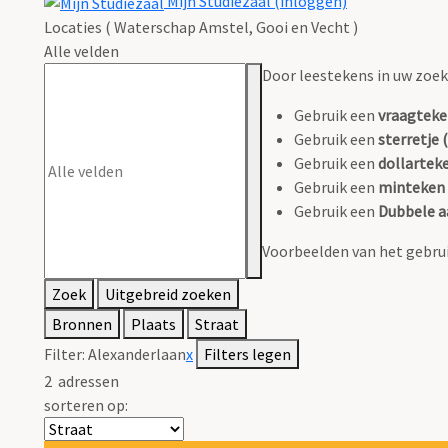
Mijn Studiezaal (inloggen)
Locaties ( Waterschap Amstel, Gooi en Vecht )
Alle velden
Door leestekens in uw zoeko
Gebruik een
vraagteke
Gebruik een
sterretje (
Gebruik een
dollarteke
Gebruik een
minteken 
Gebruik een
Dubbele a
Voorbeelden van het gebrui
Zoek
Uitgebreid zoeken
Bronnen
Plaats
Straat
Filter:
Alexanderlaan
x
Filters legen
2
adressen
sorteren op: