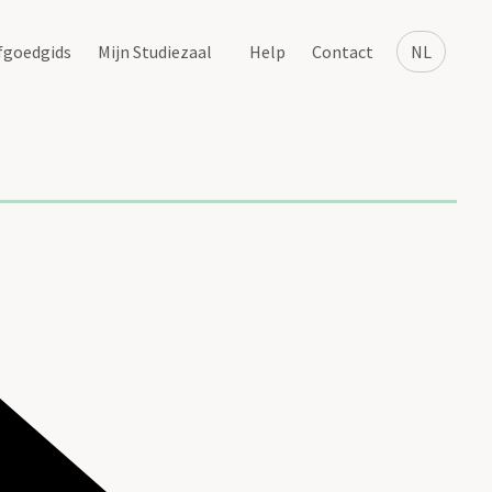
fgoedgids
Mijn Studiezaal
Help
Contact
NL