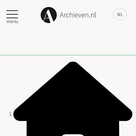
NL
menu