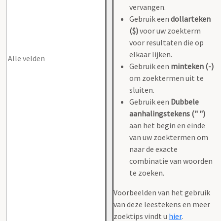
vervangen.
Gebruik een
dollarteken
($)
voor uw zoekterm
voor resultaten die op
elkaar lijken.
Gebruik een
minteken (-)
om zoektermen uit te
sluiten.
Gebruik een
Dubbele
aanhalingstekens (" ")
aan het begin en einde
van uw zoektermen om
naar de exacte
combinatie van woorden
te zoeken.
Voorbeelden van het gebruik
van deze leestekens en meer
zoektips vindt u
hier
.