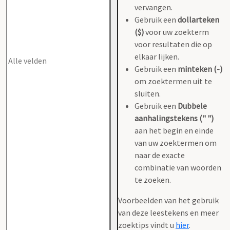
vervangen.
Gebruik een
dollarteken
($)
voor uw zoekterm
voor resultaten die op
elkaar lijken.
Gebruik een
minteken (-)
om zoektermen uit te
sluiten.
Gebruik een
Dubbele
aanhalingstekens (" ")
aan het begin en einde
van uw zoektermen om
naar de exacte
combinatie van woorden
te zoeken.
Voorbeelden van het gebruik
van deze leestekens en meer
zoektips vindt u
hier
.