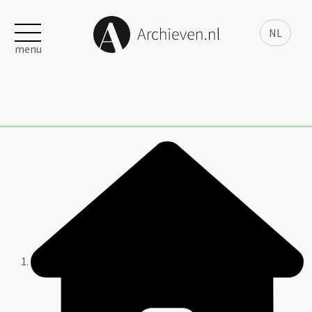
NL
menu