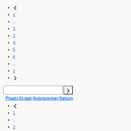
1
...
2
3
4
5
6
...
1
Plaats
Straat
Huisnummer
Datum
1
...
2