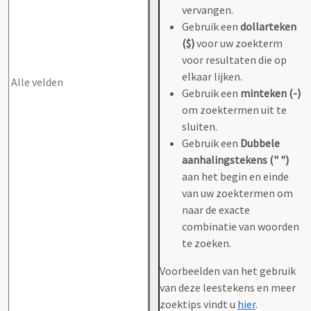
vervangen.
Gebruik een
dollarteken
($)
voor uw zoekterm
voor resultaten die op
elkaar lijken.
Gebruik een
minteken (-)
om zoektermen uit te
sluiten.
Gebruik een
Dubbele
aanhalingstekens (" ")
aan het begin en einde
van uw zoektermen om
naar de exacte
combinatie van woorden
te zoeken.
Voorbeelden van het gebruik
van deze leestekens en meer
zoektips vindt u
hier
.