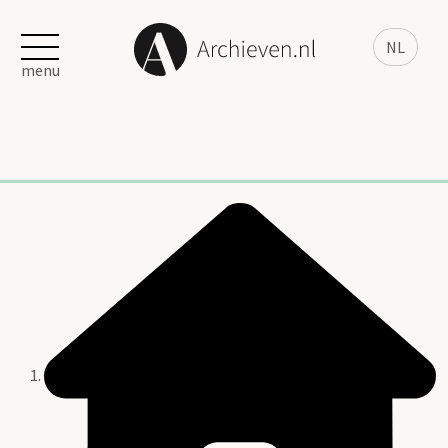
NL
menu