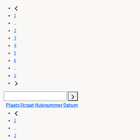
1
...
2
3
4
5
6
...
2
Plaats
Straat
Huisnummer
Datum
1
...
2