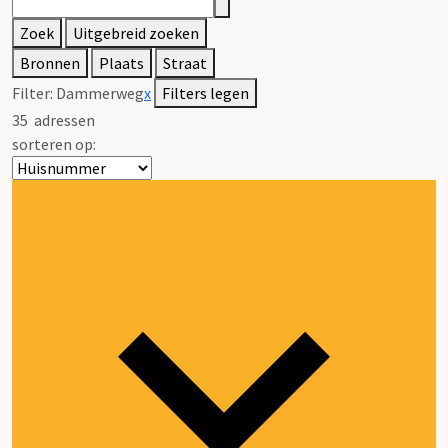
Zoek
Uitgebreid zoeken
Bronnen
Plaats
Straat
Filter:
Dammerweg
x
Filters legen
35
adressen
sorteren op: