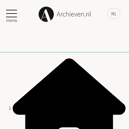
NL
menu