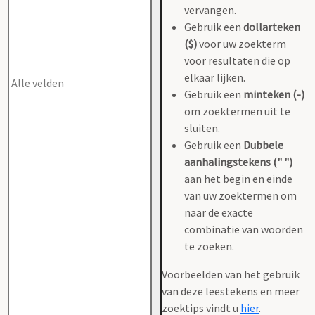
vervangen.
Gebruik een
dollarteken
($)
voor uw zoekterm
voor resultaten die op
elkaar lijken.
Gebruik een
minteken (-)
om zoektermen uit te
sluiten.
Gebruik een
Dubbele
aanhalingstekens (" ")
aan het begin en einde
van uw zoektermen om
naar de exacte
combinatie van woorden
te zoeken.
Voorbeelden van het gebruik
van deze leestekens en meer
zoektips vindt u
hier
.