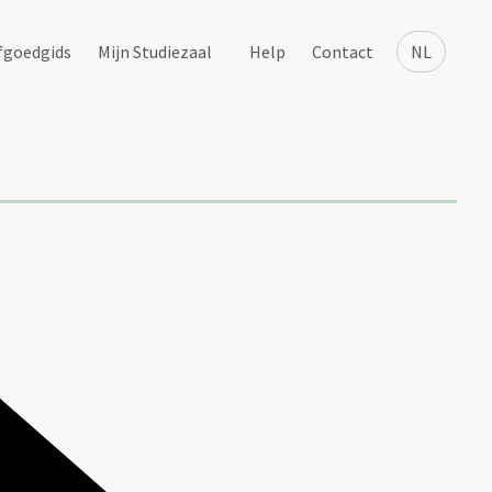
fgoedgids
Mijn Studiezaal
Help
Contact
NL