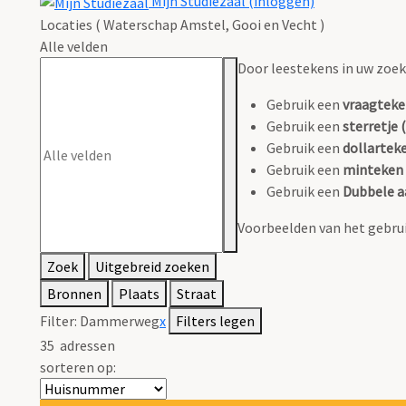
Mijn Studiezaal (inloggen)
Locaties ( Waterschap Amstel, Gooi en Vecht )
Alle velden
Door leestekens in uw zoeko
Gebruik een
vraagteke
Gebruik een
sterretje (
Gebruik een
dollarteke
Gebruik een
minteken 
Gebruik een
Dubbele a
Voorbeelden van het gebrui
Zoek
Uitgebreid zoeken
Bronnen
Plaats
Straat
Filter:
Dammerweg
x
Filters legen
35
adressen
sorteren op: