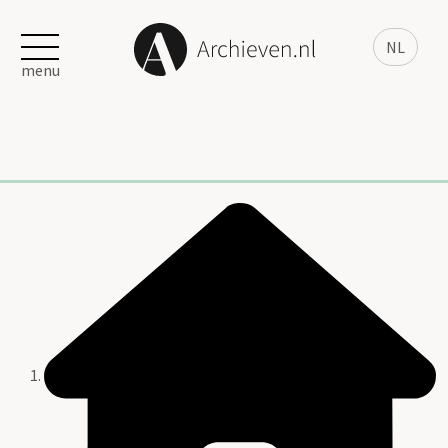
NL
menu