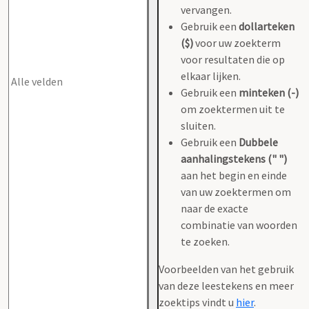
vervangen.
Gebruik een
dollarteken
($)
voor uw zoekterm
voor resultaten die op
elkaar lijken.
Gebruik een
minteken (-)
om zoektermen uit te
sluiten.
Gebruik een
Dubbele
aanhalingstekens (" ")
aan het begin en einde
van uw zoektermen om
naar de exacte
combinatie van woorden
te zoeken.
Voorbeelden van het gebruik
van deze leestekens en meer
zoektips vindt u
hier
.