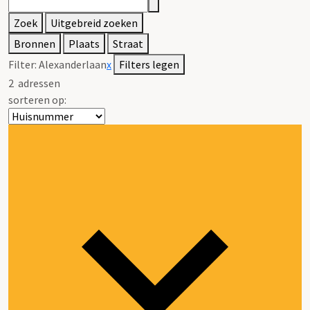
Zoek
Uitgebreid zoeken
Bronnen
Plaats
Straat
Filter:
Alexanderlaan
x
Filters legen
2
adressen
sorteren op: