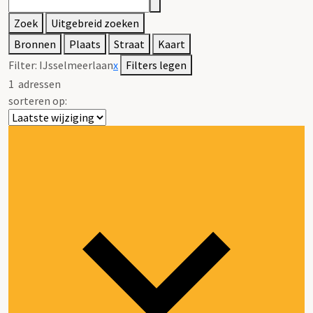
Zoek
Uitgebreid zoeken
Bronnen
Plaats
Straat
Kaart
Filter:
IJsselmeerlaan
x
Filters legen
1
adressen
sorteren op: