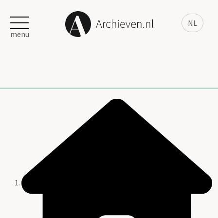
NL
menu