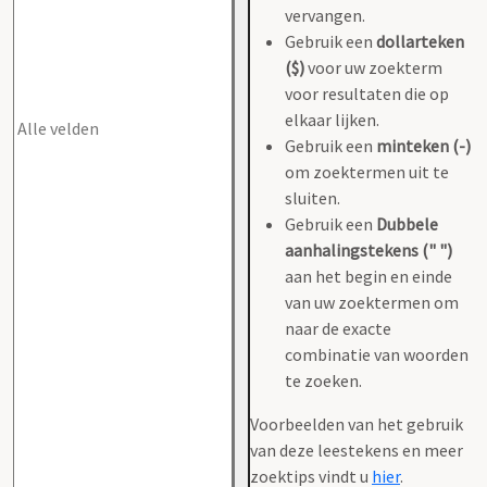
vervangen.
Gebruik een
dollarteken
($)
voor uw zoekterm
voor resultaten die op
elkaar lijken.
Gebruik een
minteken (-)
om zoektermen uit te
sluiten.
Gebruik een
Dubbele
aanhalingstekens (" ")
aan het begin en einde
van uw zoektermen om
naar de exacte
combinatie van woorden
te zoeken.
Voorbeelden van het gebruik
van deze leestekens en meer
zoektips vindt u
hier
.