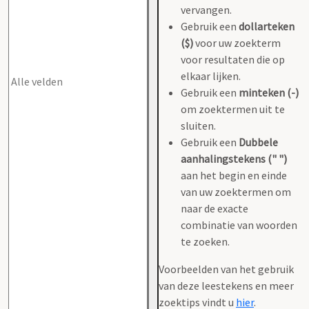
vervangen.
Gebruik een
dollarteken
($)
voor uw zoekterm
voor resultaten die op
elkaar lijken.
Gebruik een
minteken (-)
om zoektermen uit te
sluiten.
Gebruik een
Dubbele
aanhalingstekens (" ")
aan het begin en einde
van uw zoektermen om
naar de exacte
combinatie van woorden
te zoeken.
Voorbeelden van het gebruik
van deze leestekens en meer
zoektips vindt u
hier
.