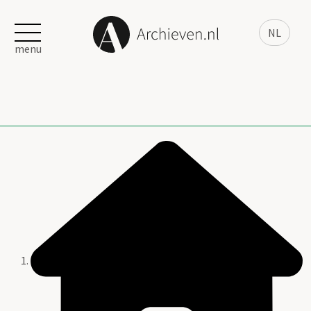
NL
menu