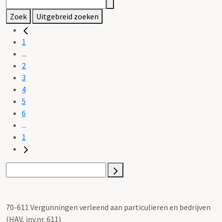
Zoek
Uitgebreid zoeken
1
...
2
3
4
5
6
...
1
70-611 Vergunningen verleend aan particulieren en bedrijven
(HAV, inv.nr. 611)