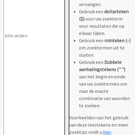
vervangen.
Gebruik een
dollarteken
($)
voor uw zoekterm
voor resultaten die op
elkaar lijken.
Gebruik een
minteken (-)
om zoektermen uit te
sluiten.
Gebruik een
Dubbele
aanhalingstekens (" ")
aan het begin en einde
van uw zoektermen om
naar de exacte
combinatie van woorden
te zoeken.
Voorbeelden van het gebruik
van deze leestekens en meer
zoektips vindt u
hier
.