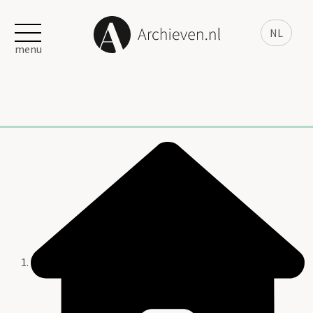
NL
menu