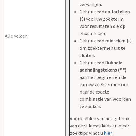
vervangen.
Gebruik een
dollarteken
($)
voor uw zoekterm
voor resultaten die op
elkaar lijken.
Gebruik een
minteken (-)
om zoektermen uit te
sluiten.
Gebruik een
Dubbele
aanhalingstekens (" ")
aan het begin en einde
van uw zoektermen om
naar de exacte
combinatie van woorden
te zoeken.
Voorbeelden van het gebruik
van deze leestekens en meer
zoektips vindt u
hier
.