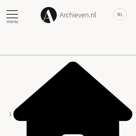
NL
menu