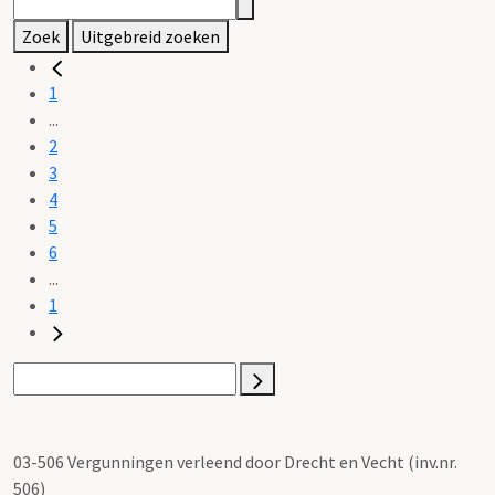
Zoek
Uitgebreid zoeken
1
...
2
3
4
5
6
...
1
03-506 Vergunningen verleend door Drecht en Vecht (inv.nr.
506)