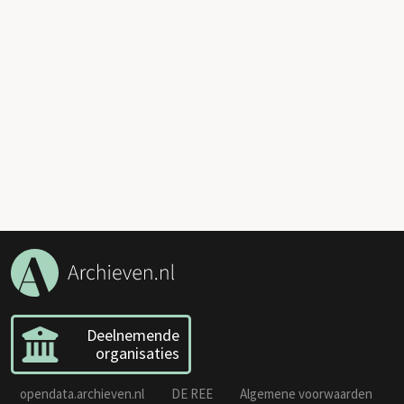
Deelnemende
organisaties
opendata.archieven.nl
DE REE
Algemene voorwaarden