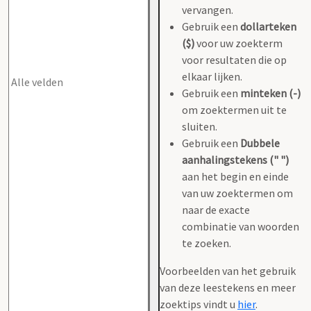
vervangen.
Gebruik een
dollarteken
($)
voor uw zoekterm
voor resultaten die op
elkaar lijken.
Gebruik een
minteken (-)
om zoektermen uit te
sluiten.
Gebruik een
Dubbele
aanhalingstekens (" ")
aan het begin en einde
van uw zoektermen om
naar de exacte
combinatie van woorden
te zoeken.
Voorbeelden van het gebruik
van deze leestekens en meer
zoektips vindt u
hier
.