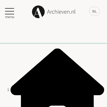
NL
menu