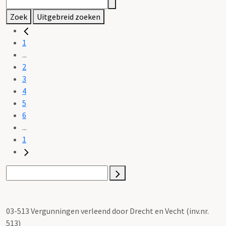
Zoek
Uitgebreid zoeken
1
...
2
3
4
5
6
...
1
03-513 Vergunningen verleend door Drecht en Vecht (inv.nr.
513)