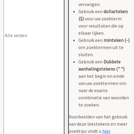
vervangen.
Gebruik een
dollarteken
($)
voor uw zoekterm
voor resultaten die op
elkaar lijken.
Gebruik een
minteken (-)
om zoektermen uit te
sluiten.
Gebruik een
Dubbele
aanhalingstekens (" ")
aan het begin en einde
van uw zoektermen om
naar de exacte
combinatie van woorden
te zoeken.
Voorbeelden van het gebruik
van deze leestekens en meer
zoektips vindt u
hier
.