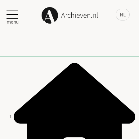
NL
menu