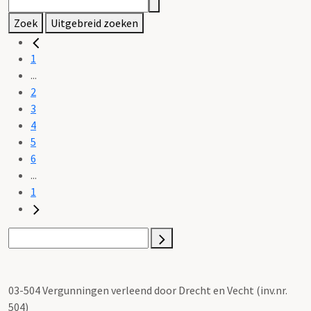
Zoek
Uitgebreid zoeken
1
...
2
3
4
5
6
...
1
03-504 Vergunningen verleend door Drecht en Vecht (inv.nr.
504)