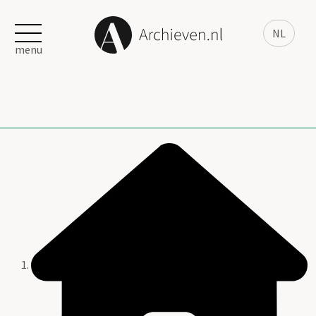
NL
menu