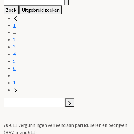
Zoek
Uitgebreid zoeken
1
...
2
3
4
5
6
...
1
70-611 Vergunningen verleend aan particulieren en bedrijven
(HAV, inv.nr. 611)