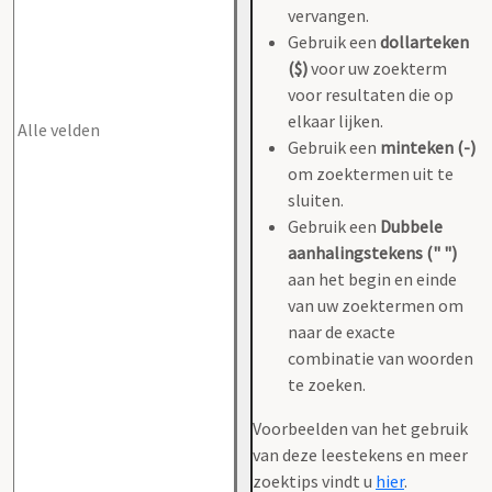
vervangen.
Gebruik een
dollarteken
($)
voor uw zoekterm
voor resultaten die op
elkaar lijken.
Gebruik een
minteken (-)
om zoektermen uit te
sluiten.
Gebruik een
Dubbele
aanhalingstekens (" ")
aan het begin en einde
van uw zoektermen om
naar de exacte
combinatie van woorden
te zoeken.
Voorbeelden van het gebruik
van deze leestekens en meer
zoektips vindt u
hier
.