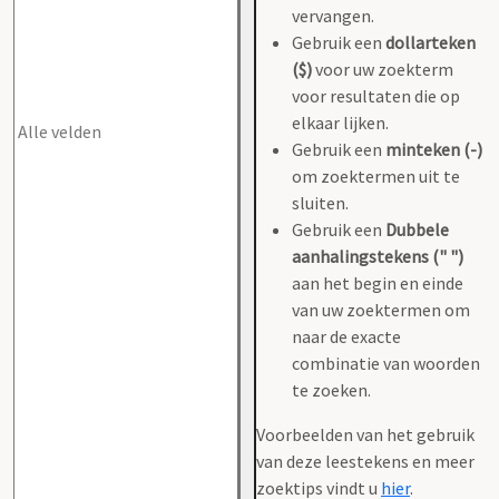
vervangen.
Gebruik een
dollarteken
($)
voor uw zoekterm
voor resultaten die op
elkaar lijken.
Gebruik een
minteken (-)
om zoektermen uit te
sluiten.
Gebruik een
Dubbele
aanhalingstekens (" ")
aan het begin en einde
van uw zoektermen om
naar de exacte
combinatie van woorden
te zoeken.
Voorbeelden van het gebruik
van deze leestekens en meer
zoektips vindt u
hier
.