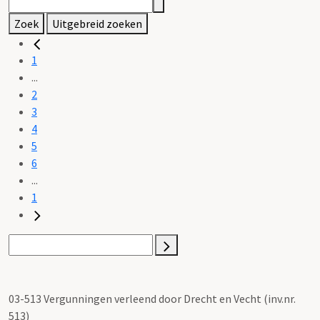
Zoek
Uitgebreid zoeken
1
...
2
3
4
5
6
...
1
03-513 Vergunningen verleend door Drecht en Vecht (inv.nr.
513)