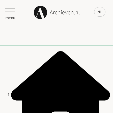
NL
menu