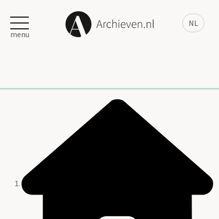
NL
menu