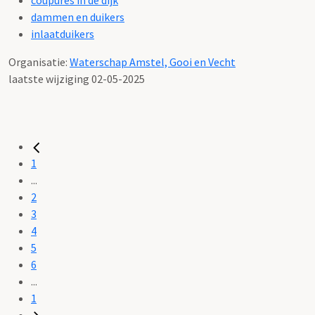
dammen en duikers
inlaatduikers
Organisatie:
Waterschap Amstel, Gooi en Vecht
laatste wijziging 02-05-2025
1
...
2
3
4
5
6
...
1