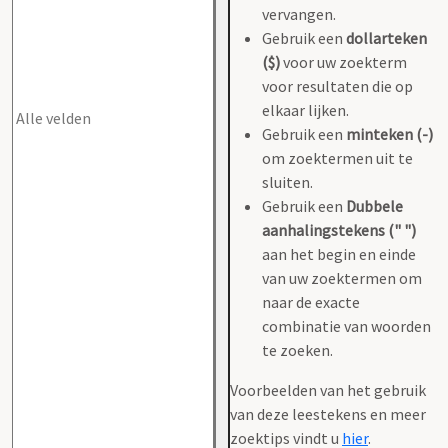
vervangen.
Gebruik een
dollarteken
($)
voor uw zoekterm
voor resultaten die op
elkaar lijken.
Gebruik een
minteken (-)
om zoektermen uit te
sluiten.
Gebruik een
Dubbele
aanhalingstekens (" ")
aan het begin en einde
van uw zoektermen om
naar de exacte
combinatie van woorden
te zoeken.
Voorbeelden van het gebruik
van deze leestekens en meer
zoektips vindt u
hier
.