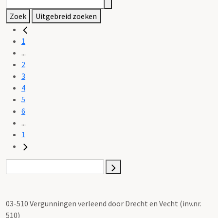
Zoek
Uitgebreid zoeken
1
...
2
3
4
5
6
...
1
03-510 Vergunningen verleend door Drecht en Vecht (inv.nr.
510)