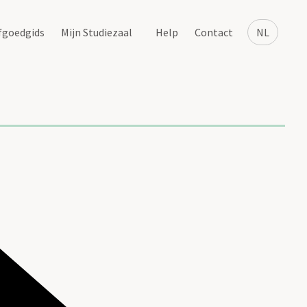
fgoedgids
Mijn Studiezaal
Help
Contact
NL