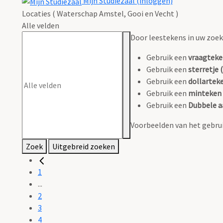
Mijn Studiezaal (inloggen)
Locaties ( Waterschap Amstel, Gooi en Vecht )
Alle velden
Door leestekens in uw zoeko
Gebruik een
vraagteke
Gebruik een
sterretje (
Gebruik een
dollarteke
Gebruik een
minteken 
Gebruik een
Dubbele a
Voorbeelden van het gebrui
Zoek
Uitgebreid zoeken
1
...
2
3
4