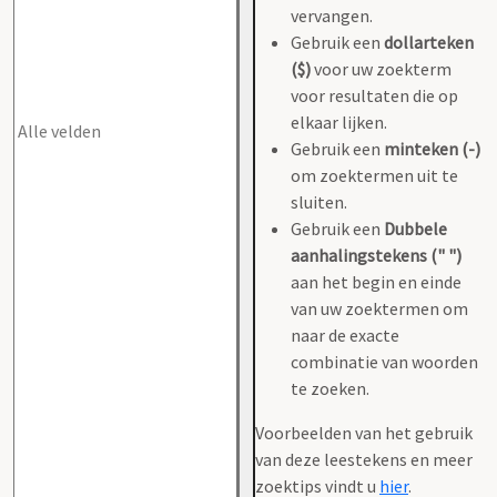
vervangen.
Gebruik een
dollarteken
($)
voor uw zoekterm
voor resultaten die op
elkaar lijken.
Gebruik een
minteken (-)
om zoektermen uit te
sluiten.
Gebruik een
Dubbele
aanhalingstekens (" ")
aan het begin en einde
van uw zoektermen om
naar de exacte
combinatie van woorden
te zoeken.
Voorbeelden van het gebruik
van deze leestekens en meer
zoektips vindt u
hier
.