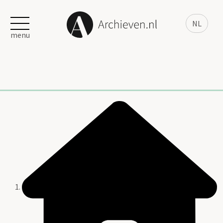
NL
menu