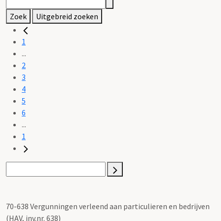
Zoek
Uitgebreid zoeken
1
...
2
3
4
5
6
...
1
70-638 Vergunningen verleend aan particulieren en bedrijven
(HAV, inv.nr. 638)