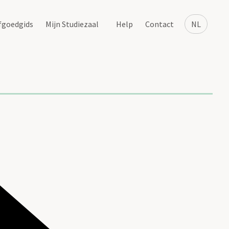
fgoedgids
Mijn Studiezaal
Help
Contact
NL