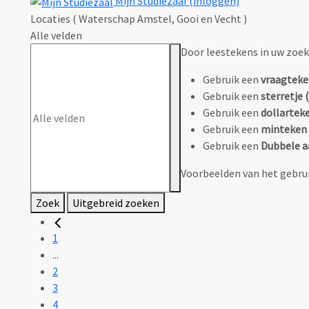
Mijn Studiezaal (inloggen)
Locaties ( Waterschap Amstel, Gooi en Vecht )
Alle velden
Door leestekens in uw zoeko
Gebruik een
vraagteke
Gebruik een
sterretje (
Gebruik een
dollarteke
Gebruik een
minteken 
Gebruik een
Dubbele a
Voorbeelden van het gebrui
Zoek
Uitgebreid zoeken
1
...
2
3
4