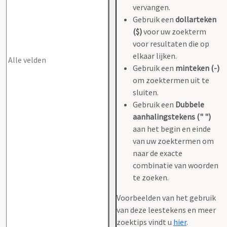
vervangen.
Gebruik een
dollarteken
($)
voor uw zoekterm
voor resultaten die op
elkaar lijken.
Gebruik een
minteken (-)
om zoektermen uit te
sluiten.
Gebruik een
Dubbele
aanhalingstekens (" ")
aan het begin en einde
van uw zoektermen om
naar de exacte
combinatie van woorden
te zoeken.
Voorbeelden van het gebruik
van deze leestekens en meer
zoektips vindt u
hier
.