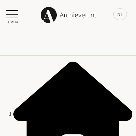
NL
menu