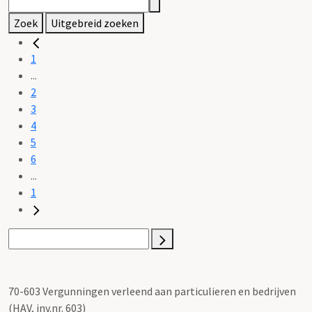
Zoek
Uitgebreid zoeken
1
...
2
3
4
5
6
...
1
70-603 Vergunningen verleend aan particulieren en bedrijven
(HAV, inv.nr. 603)