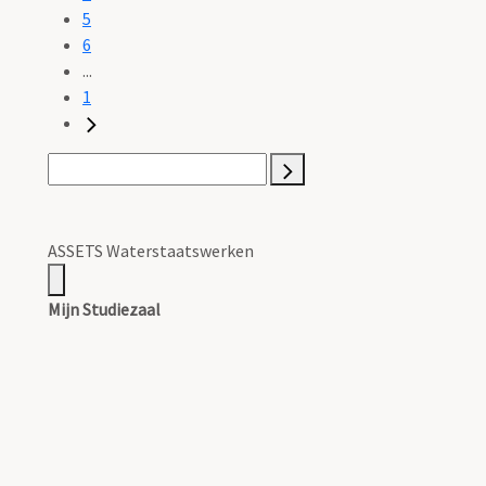
5
6
...
1
ASSETS Waterstaatswerken
Mijn Studiezaal