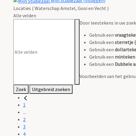
Mijn Studiezaal (inloggen)
Locaties ( Waterschap Amstel, Gooi en Vecht )
Alle velden
Door leestekens in uw zoeko
Gebruik een
vraagteke
Gebruik een
sterretje (
Gebruik een
dollarteke
Gebruik een
minteken 
Gebruik een
Dubbele a
Voorbeelden van het gebrui
Zoek
Uitgebreid zoeken
1
...
2
3
4