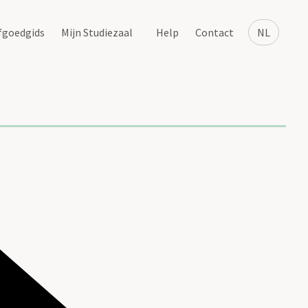
fgoedgids
Mijn Studiezaal
Help
Contact
NL