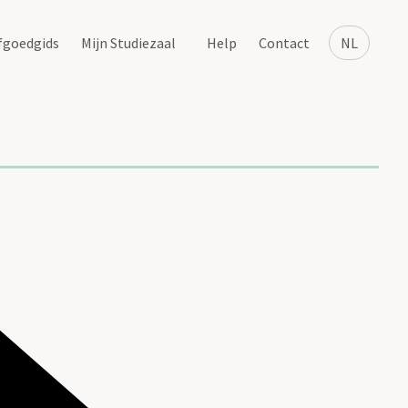
fgoedgids
Mijn Studiezaal
Help
Contact
NL