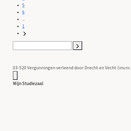
5
6
...
1
03-520 Vergunningen verleend door Drecht en Vecht (inv.nr.
Mijn Studiezaal