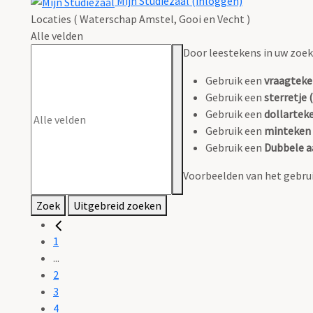
Mijn Studiezaal (inloggen)
Locaties ( Waterschap Amstel, Gooi en Vecht )
Alle velden
Door leestekens in uw zoeko
Gebruik een
vraagteke
Gebruik een
sterretje (
Gebruik een
dollarteke
Gebruik een
minteken 
Gebruik een
Dubbele a
Voorbeelden van het gebrui
Zoek
Uitgebreid zoeken
1
...
2
3
4